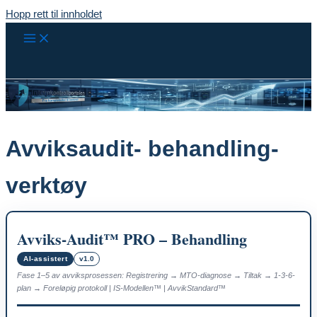
Hopp rett til innholdet
Avviksaudit- behandling-
verktøy
Avviks-Audit™ PRO – Behandling
AI-assistert
v1.0
Fase 1–5 av avviksprosessen: Registrering → MTO-diagnose → Tiltak → 1-3-6-
plan → Foreløpig protokoll | IS-Modellen™ | AvvikStandard™