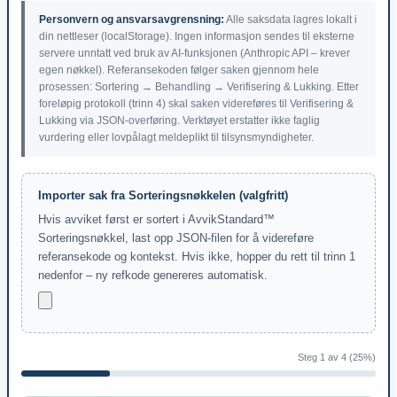
Personvern og ansvarsavgrensning:
Alle saksdata lagres lokalt i
din nettleser (localStorage). Ingen informasjon sendes til eksterne
servere unntatt ved bruk av AI-funksjonen (Anthropic API – krever
egen nøkkel). Referansekoden følger saken gjennom hele
prosessen: Sortering → Behandling → Verifisering & Lukking. Etter
foreløpig protokoll (trinn 4) skal saken videreføres til Verifisering &
Lukking via JSON-overføring. Verktøyet erstatter ikke faglig
vurdering eller lovpålagt meldeplikt til tilsynsmyndigheter.
Importer sak fra Sorteringsnøkkelen (valgfritt)
Hvis avviket først er sortert i AvvikStandard™
Sorteringsnøkkel, last opp JSON-filen for å videreføre
referansekode og kontekst. Hvis ikke, hopper du rett til trinn 1
nedenfor – ny refkode genereres automatisk.
Steg 1 av 4 (25%)