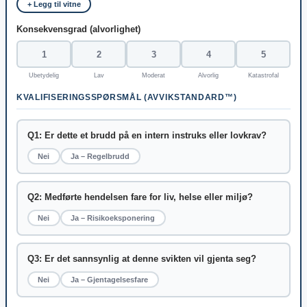
+ Legg til vitne
Konsekvensgrad (alvorlighet)
1
2
3
4
5
Ubetydelig
Lav
Moderat
Alvorlig
Katastrofal
KVALIFISERINGSSPØRSMÅL (AVVIKSTANDARD™)
Q1: Er dette et brudd på en intern instruks eller lovkrav?
Nei
Ja – Regelbrudd
Q2: Medførte hendelsen fare for liv, helse eller miljø?
Nei
Ja – Risikoeksponering
Q3: Er det sannsynlig at denne svikten vil gjenta seg?
Nei
Ja – Gjentagelsesfare