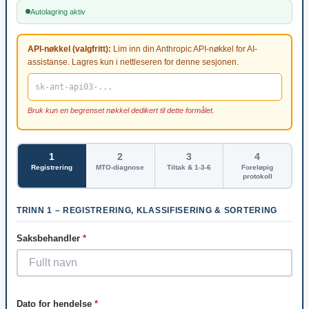
Autolagring aktiv
API-nøkkel (valgfritt):
Lim inn din Anthropic API-nøkkel for AI-
assistanse. Lagres kun i nettleseren for denne sesjonen.
Bruk kun en begrenset nøkkel dedikert til dette formålet.
1
2
3
4
Registrering
MTO-diagnose
Tiltak & 1-3-6
Foreløpig
protokoll
TRINN 1 – REGISTRERING, KLASSIFISERING & SORTERING
Saksbehandler
*
Dato for hendelse
*