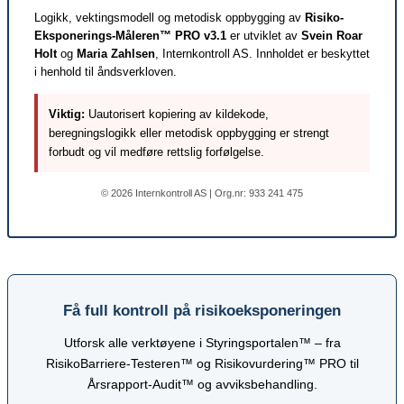
Logikk, vektingsmodell og metodisk oppbygging av
Risiko-
Eksponerings-Måleren™ PRO v3.1
er utviklet av
Svein Roar
Holt
og
Maria Zahlsen
, Internkontroll AS. Innholdet er beskyttet
i henhold til åndsverkloven.
Viktig:
Uautorisert kopiering av kildekode,
beregningslogikk eller metodisk oppbygging er strengt
forbudt og vil medføre rettslig forfølgelse.
© 2026 Internkontroll AS | Org.nr: 933 241 475
Få full kontroll på risikoeksponeringen
Utforsk alle verktøyene i Styringsportalen™ – fra
RisikoBarriere-Testeren™ og Risikovurdering™ PRO til
Årsrapport-Audit™ og avviksbehandling.