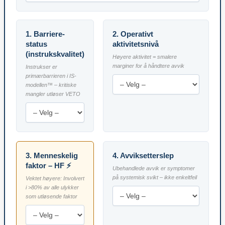
1. Barriere-
2. Operativt
status
aktivitetsnivå
(instrukskvalitet)
Høyere aktivitet = smalere
marginer for å håndtere avvik
Instrukser er
primærbarrieren i IS-
modellen™ – kritiske
mangler utløser VETO
3. Menneskelig
4. Avviksetterslep
faktor – HF ⚡
Ubehandlede avvik er symptomer
på systemisk svikt – ikke enkeltfeil
Vektet høyere: Involvert
i >80% av alle ulykker
som utløsende faktor