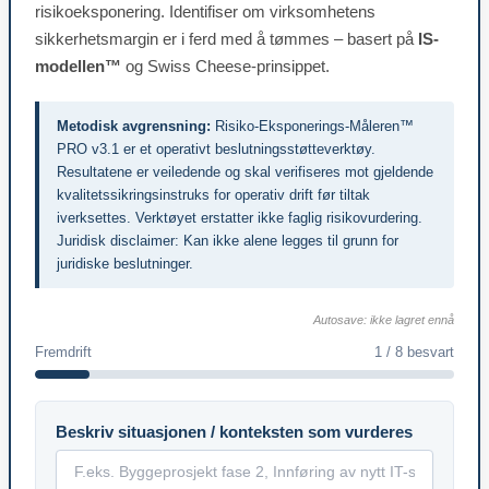
risikoeksponering. Identifiser om virksomhetens
sikkerhetsmargin er i ferd med å tømmes – basert på
IS-
modellen™
og Swiss Cheese-prinsippet.
Metodisk avgrensning:
Risiko-Eksponerings-Måleren™
PRO v3.1 er et operativt beslutningsstøtteverktøy.
Resultatene er veiledende og skal verifiseres mot gjeldende
kvalitetssikringsinstruks for operativ drift før tiltak
iverksettes. Verktøyet erstatter ikke faglig risikovurdering.
Juridisk disclaimer: Kan ikke alene legges til grunn for
juridiske beslutninger.
Autosave: ikke lagret ennå
Fremdrift
1 / 8 besvart
Beskriv situasjonen / konteksten som vurderes