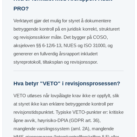
PRO?
Verktøyet gjør det mulig for styret å dokumentere
betryggende kontroll på en juridisk korrekt, strukturert
og revisjonssikker måte. Det bygger på COSO,
aksjeloven §§ 6-12/6-13, NUES og ISO 31000, og
genererer en fullverdig årsrapport inkludert
styreprotokoll, tiltaksplan og revisjonsspor.
Hva betyr "VETO" i revisjonsprosessen?
VETO utløses når lovpålagte krav ikke er oppfylt, slik
at styret ikke kan erklære betryggende kontroll per
revisjonstidspunktet. Typiske VETO-punkter er: kritiske
åpne avvik, høyrisiko-DPIA (GDPR art. 36),
manglende varslingssystem (aml. 2A), manglende
HMS-gjennomgang (Internkontrollforskriften § 5) eller