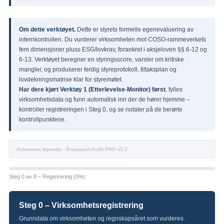
Om dette verktøyet.
Dette er styrets formelle egenevaluering av
internkontrollen. Du vurderer virksomheten mot COSO-rammeverkets
fem dimensjoner pluss ESG/lovkrav, forankret i aksjeloven §§ 6-12 og
6-13. Verktøyet beregner en styringsscore, varsler om kritiske
mangler, og produserer ferdig styreprotokoll, tiltaksplan og
lovdekningsmatrise klar for styremøtet.
Har dere kjørt Verktøy 1 (Etterlevelse-Monitor) først
, fylles
virksomhetsdata og funn automatisk inn der de hører hjemme –
kontroller registreringen i Steg 0, og se notater på de berørte
kontrollpunktene.
Autosaves løpende · Årsrapport-Audit PRO v3.2
Steg 0 av 8 – Registrering (0%)
Steg 0 – Virksomhetsregistrering
Grunndata om virksomheten og regnskapsåret som vurderes.