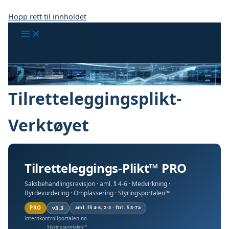
Hopp rett til innholdet
Tilretteleggingsplikt-
Verktøyet
Tilretteleggings-Plikt™ PRO
Saksbehandlingsrevisjon · aml. § 4-6 · Medvirkning ·
Byrdevurdering · Omplassering · Styringsportalen™
PRO
aml. §§ 4-6, 2-3 · ftrl. § 8-7a
v3.3
internkontrollportalen.no
Styringsportalen™