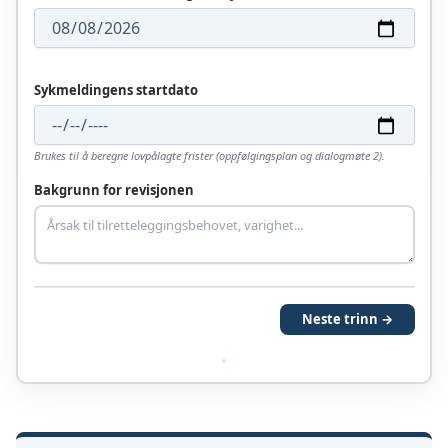
Sykmeldingens startdato
Brukes til å beregne lovpålagte frister (oppfølgingsplan og dialogmøte 2).
Bakgrunn for revisjonen
Neste trinn →