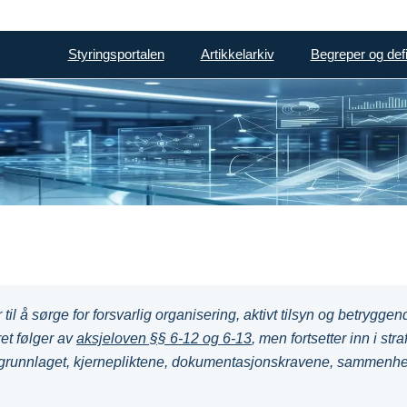
Styringsportalen
Artikkelarkiv
Begreper og defi
oll AS
il å sørge for forsvarlig organisering, aktivt tilsyn og betrygg
et følger av
aksjeloven §§ 6-12 og 6-13
, men fortsetter inn i st
ovgrunnlaget, kjernepliktene, dokumentasjonskravene, sammenhen