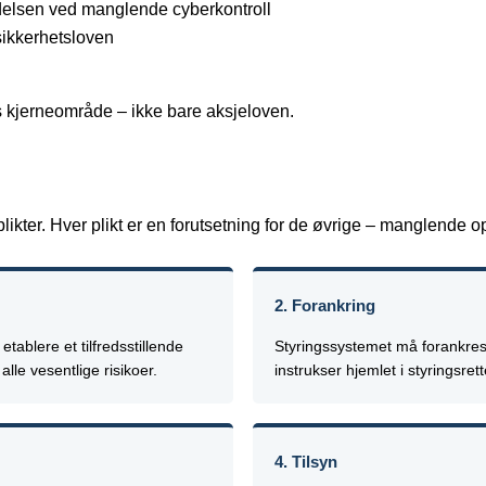
delsen ved manglende cyberkontroll
sikkerhetsloven
 kjerneområde – ikke bare aksjeloven.
kter. Hver plikt er en forutsetning for de øvrige – manglende op
2. Forankring
ablere et tilfredsstillende
Styringssystemet må forankres
lle vesentlige risikoer.
instrukser hjemlet i styringsre
4. Tilsyn