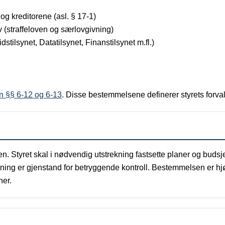
g kreditorene (asl. § 17-1)
 (straffeloven og særlovgivning)
stilsynet, Datatilsynet, Finanstilsynet m.fl.)
n §§ 6-12 og 6-13
. Disse bestemmelsene definerer styrets forva
ten. Styret skal i nødvendig utstrekning fastsette planer og buds
tning er gjenstand for betryggende kontroll. Bestemmelsen er hjør
ner.