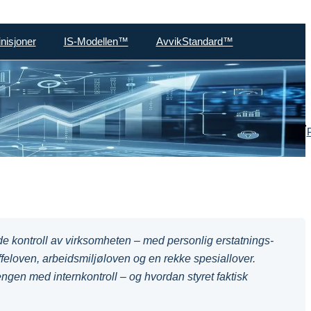
nisjoner
IS-Modellen™
AvvikStandard™
ende kontroll av virksomheten – med personlig erstatnings-
raffeloven, arbeidsmiljøloven og en rekke spesiallover.
gen med internkontroll – og hvordan styret faktisk