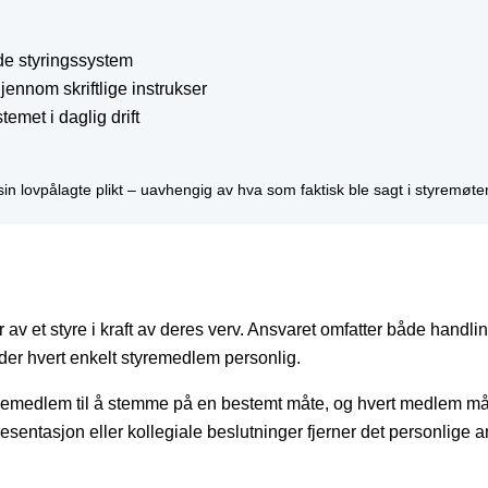
de styringssystem
jennom skriftlige instrukser
temet i daglig drift
 sin lovpålagte plikt – uavhengig av hva som faktisk ble sagt i styremøte
 et styre i kraft av deres verv. Ansvaret omfatter både handlingspl
der hvert enkelt styremedlem personlig.
tyremedlem til å stemme på en bestemt måte, og hvert medlem må 
sentasjon eller kollegiale beslutninger fjerner det personlige a