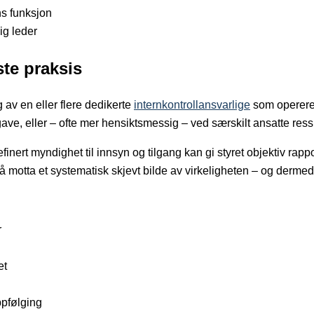
ns funksjon
lig leder
ste praksis
 av en eller flere dedikerte
internkontrollansvarlige
som opererer
oppgave, eller – ofte mer hensiktsmessig – ved særskilt ansatte r
inert myndighet til innsyn og tilgang kan gi styret objektiv rap
motta et systematisk skjevt bilde av virkeligheten – og dermed i
r
et
ppfølging