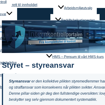
troll
Hopp rett til innholdet
Arbeidsmiljøutvalg
av risiko
svar
Bedriftshelsetjenesten
andling
Verneombud
hetseiere
 og GDPR
Bestill HMS-kurs for ledere – Internkontr
styreansvar
HMS – Pensum til vårt HMS-kurs
etsledelse
Styret – styreansvar
rollansvarlig
Styreansvar
er den kollektive plikten styremedlemmer har t
dstakere
og straffansvar som konsekvens når plikten svikter. Ansvar
Denne pillar-siden gir deg den fullstendige oversikten: l
beskytter seg selv gjennom dokumentert systematikk.