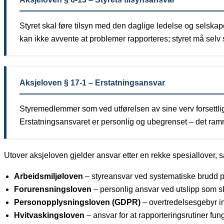
Styret skal føre tilsyn med den daglige ledelse og selskape
kan ikke avvente at problemer rapporteres; styret må selv s
Aksjeloven § 17-1 – Erstatningsansvar
Styremedlemmer som ved utførelsen av sine verv forsettlig
Erstatningsansvaret er personlig og ubegrenset – det ram
Utover aksjeloven gjelder ansvar etter en rekke spesiallover, sæ
Arbeidsmiljøloven
– styreansvar ved systematiske brudd p
Forurensningsloven
– personlig ansvar ved utslipp som s
Personopplysningsloven (GDPR)
– overtredelsesgebyr in
Hvitvaskingsloven
– ansvar for at rapporteringsrutiner fun