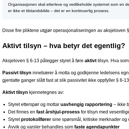
Organisasjonen skal etterleve og vedlikeholde systemet som en del
er ikke et tilstandsbilde – det er en kontinuerlig prosess.
Disse fire pliktene utgjør operasjonaliseringen av aksjeloven
Aktivt tilsyn – hva betyr det egentlig?
Aksjeloven § 6-13 pålegger styret å føre
aktivt
tilsyn. Hva som 
Passivt tilsyn
innebærer å motta og godkjenne ledelsens egne ra
gjentatte ganger slått fast at slik passivitet ikke oppfyller § 6-13
Aktivt tilsyn
kjennetegnes av:
Styret etterspør og mottar
uavhengig rapportering
– ikke 
Det finnes en
fast årshjul-prosess
for tilsyn med vesentlig
Styret
protokollfører
sine spørsmål, kritiske merknader og
Avvik og varsler behandles som
faste agendapunkter