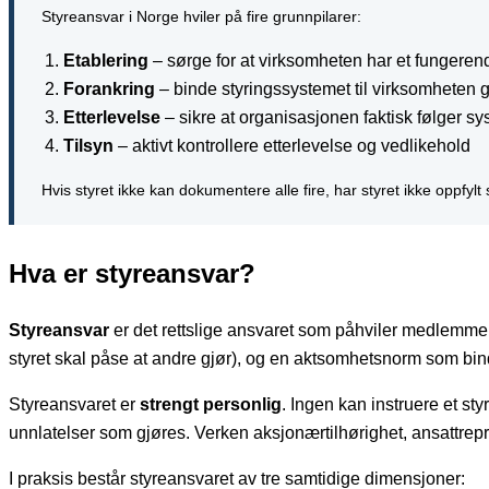
Styreansvar i Norge hviler på fire grunnpilarer:
Etablering
– sørge for at virksomheten har et fungeren
Forankring
– binde styringssystemet til virksomheten g
Etterlevelse
– sikre at organisasjonen faktisk følger sys
Tilsyn
– aktivt kontrollere etterlevelse og vedlikehold
Hvis styret ikke kan dokumentere alle fire, har styret ikke oppfylt
Hva er styreansvar?
Styreansvar
er det rettslige ansvaret som påhviler medlemmer av
styret skal påse at andre gjør), og en aktsomhetsnorm som bin
Styreansvaret er
strengt personlig
. Ingen kan instruere et s
unnlatelser som gjøres. Verken aksjonærtilhørighet, ansattrepre
I praksis består styreansvaret av tre samtidige dimensjoner: