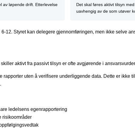
 av løpende drift. Etterlevelse
Det skal føres aktivt tilsyn me
uavhengig av de som utøver kon
 § 6-12. Styret kan delegere gjennomføringen, men ikke selve an
skiller aktivt fra passivt tilsyn er ofte avgjørende i ansvarsvurder
pporter uten å verifisere underliggende data. Dette er ikke tils
.
bare ledelsens egenrapportering
e risikoområder
 oppfølgingsvedtak