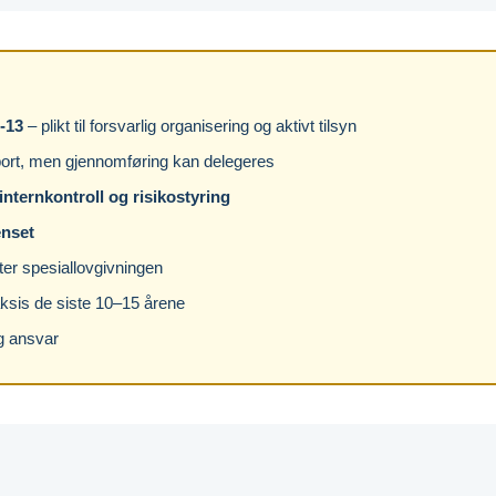
-13
– plikt til forsvarlig organisering og aktivt tilsyn
bort, men gjennomføring kan delegeres
 internkontroll og risikostyring
enset
ter spesiallovgivningen
aksis de siste 10–15 årene
ig ansvar