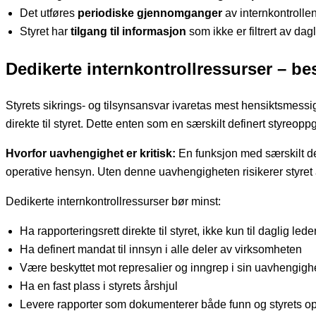
Det utføres
periodiske gjennomganger
av internkontrolle
Styret har
tilgang til informasjon
som ikke er filtrert av dag
Dedikerte internkontrollressurser – be
Styrets sikrings- og tilsynsansvar ivaretas mest hensiktsmessig
direkte til styret. Dette enten som en særskilt definert styre
Hvorfor uavhengighet er kritisk:
En funksjon med særskilt def
operative hensyn. Uten denne uavhengigheten risikerer styret å 
Dedikerte internkontrollressurser bør minst:
Ha rapporteringsrett direkte til styret, ikke kun til daglig lede
Ha definert mandat til innsyn i alle deler av virksomheten
Være beskyttet mot represalier og inngrep i sin uavhengigh
Ha en fast plass i styrets årshjul
Levere rapporter som dokumenterer både funn og styrets o